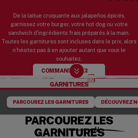
De la laitue croquante aux jalapeños épicés,
garnissez votre burger, votre hot dog ou votre
sandwich d’ingrédients frais préparés à la main.
Toutes les garnitures sont incluses dans le prix, alors
n’hésitez pas à en ajouter autant que vous le
souhaitez.
COMMANDEZ ICI
Scroll Down
GARNITURES
PARCOUREZ LES GARNITURES
DÉCOUVREZ N
PARCOUREZ LES
GARNITURES