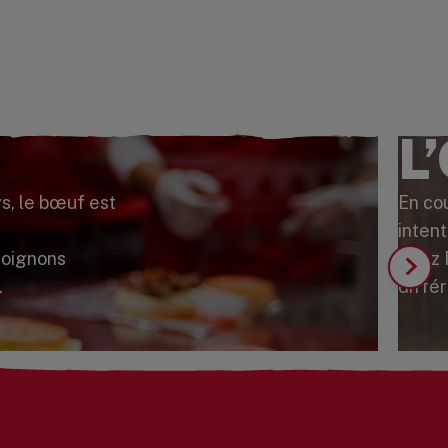
L
ys, le bœuf est
En co
inten
s oignons
Chez F
.
diffé