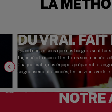
LA MÉTHO
DU VRAI. FAIT
Quand nous disons que nos burgers sont faits 
façonné à la main et les frites sont coupées 
Chaque matin, nos équipes préparent les ingréd
soigneusement émincés, les poivrons verts et
Regardez la vidéo
NOTRE 