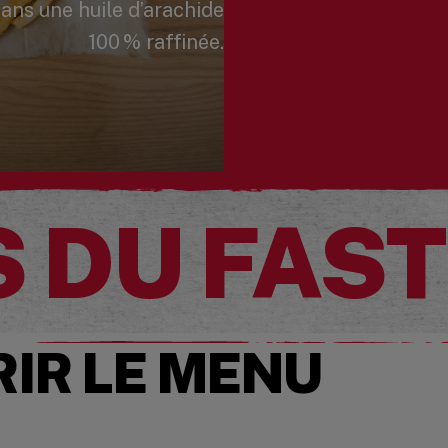
dans une huile d’arachide
100 % raffinée.
S DU FAST
IR LE MENU