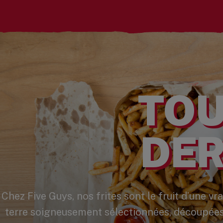
TOU
DER
Chez Five Guys, nos frites sont le fruit d’une 
terre soigneusement sélectionnées, découpées