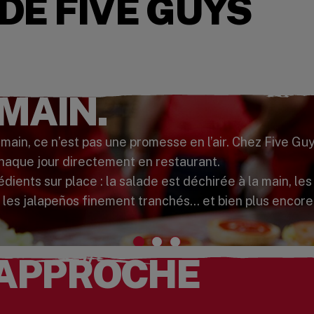
DE FIVE GUYS
 MAIN.
main, ce n’est pas une promesse en l’air. Chez Five Gu
chaque jour directement en restaurant.
ients sur place : la salade est déchirée à la main, le
 les jalapeños finement tranchés… et bien plus encore
APPROCHE