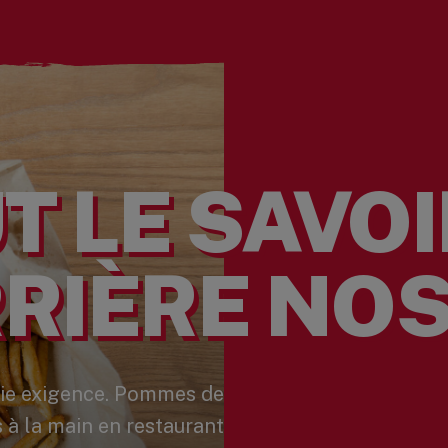
T LE SAVOI
RIÈRE NOS
vraie exigence. Pommes de
 à la main en restaurant