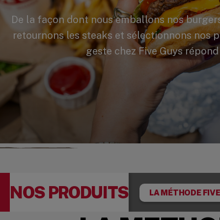
De la façon dont nous emballons nos burgers
retournons les steaks et sélectionnons nos 
geste chez Five Guys répond 
NOS PRODUITS
LA MÉTHODE FIV