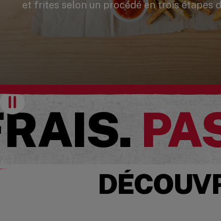
et frites selon un procédé en trois étapes 
Pause
FRAIS.
PA
DÉCOUVR