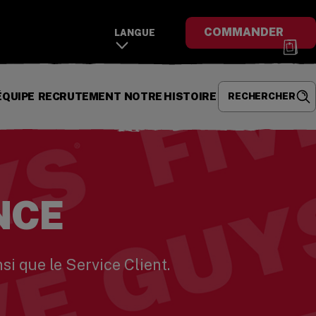
COMMANDER
LANGUE
(OPENS IN A NEW WINDOW)
ÉQUIPE
RECRUTEMENT
NOTRE HISTOIRE
RECHERCHER
NCE
si que le Service Client.