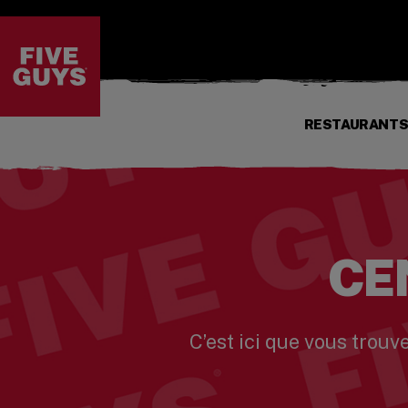
PASSER AU CONTENU PRINCIPAL
Visit the Five Guys homepage
RESTAURANT
CE
C’est ici que vous trouv