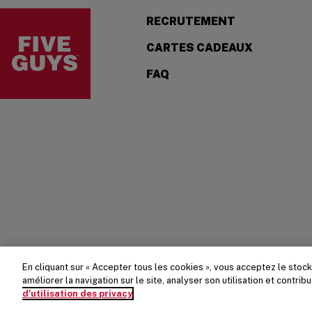
Visit the Five Guys homepage
(OPENS IN A
RECRUTEMENT
CARTES CADEAUX
FAQ
POLITIQUE DE CONFIDENTIALITÉ
MENTIONS LÉGALES
CONDITI
En cliquant sur « Accepter tous les cookies », vous acceptez le stoc
améliorer la navigation sur le site, analyser son utilisation et contri
d'utilisation des privacy