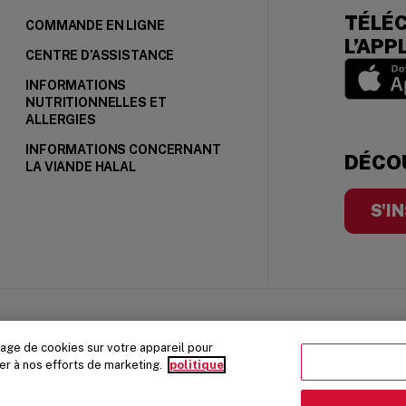
TÉLÉ
 NEW WINDOW)
COMMANDE EN LIGNE
L’APP
CENTRE D’ASSISTANCE
INFORMATIONS
NUTRITIONNELLES ET
(opens in
ALLERGIES
INFORMATIONS CONCERNANT
DÉCOU
LA VIANDE HALAL
S'I
ONS GÉNÉRALES
kage de cookies sur votre appareil pour
buer à nos efforts de marketing.
politique