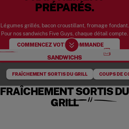
PRÉPARÉS.
Légumes grillés, bacon croustillant, fromage fondant.
Pour nos sandwichs Five Guys, chaque détail compte.
COMMENCEZ VOTRE COMMANDE
Scroll Down
SANDWICHS
FRAÎCHEMENT SORTIS DU GRILL
COUPS DE C
FRAÎCHEMENT SORTIS DU
GRILL