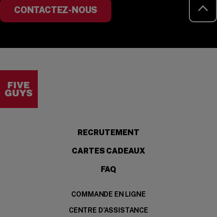
RE
CONTACTEZ-NOUS
Visit the Five Guys homepage
(OPENS IN A NEW 
RECRUTEMENT
CARTES CADEAUX
FAQ
COMMANDE EN LIGNE
CENTRE D’ASSISTANCE