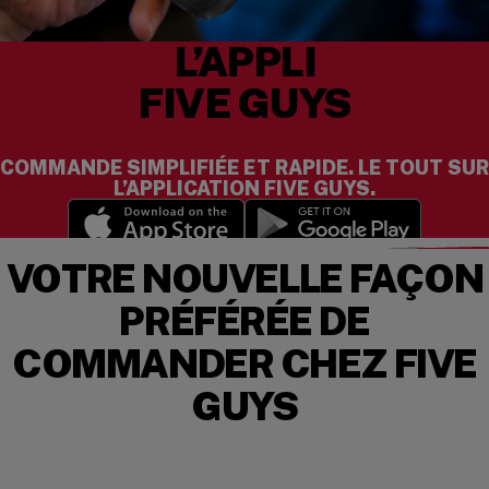
L’APPLI
FIVE GUYS
COMMANDE SIMPLIFIÉE ET RAPIDE. LE TOUT SUR
L’APPLICATION FIVE GUYS.
(opens in a new window)
(opens in a new wi
VOTRE NOUVELLE FAÇON
PRÉFÉRÉE DE
COMMANDER CHEZ FIVE
GUYS