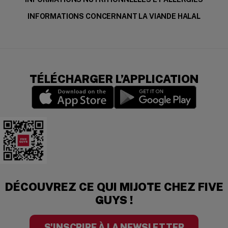
INFORMATIONS CONCERNANT LA VIANDE HALAL
TÉLÉCHARGER L’APPLICATION
(opens in a new window)
(opens in a new wi
Download the app
DÉCOUVREZ CE QUI MIJOTE CHEZ FIVE
GUYS !
S'INSCRIRE À LA NEWSLETTER